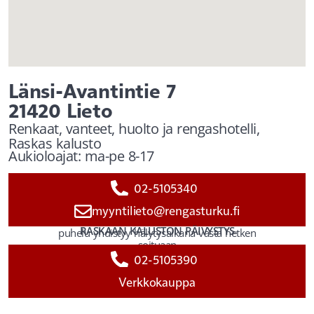
Länsi-Avantintie 7
21420 Lieto
Renkaat, vanteet, huolto ja rengashotelli,
Raskas kalusto
Aukioloajat: ma-pe 8-17
02-5105340
myyntilieto@rengasturku.fi
RASKAAN KALUSTON PÄIVYSTYS
puhelu yhdistyy hälytysaikana vasta hetken
soituaan
02-5105390
Verkkokauppa