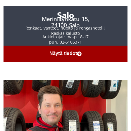
Salo
Meriniitynkatu 15,
24100 Salo
Renkaat, vanteet, huolto ja rengashotelli,
Raskas kalusto
Aukioloajat: ma-pe 8-17
puh. 02-5105371
Näytä tiedot