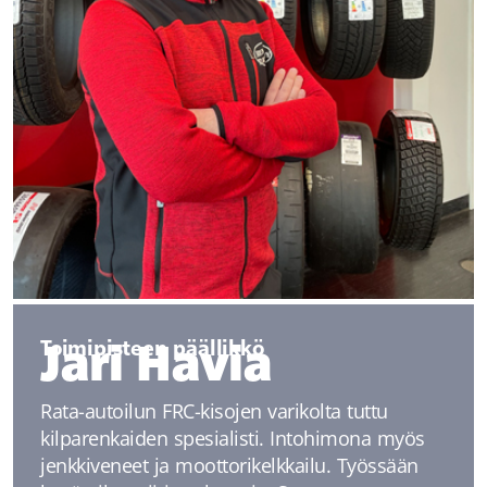
Jari Havia
Toimipisteen päällikkö
Rata-autoilun FRC-kisojen varikolta tuttu
kilparenkaiden spesialisti. Intohimona myös
jenkkiveneet ja moottorikelkkailu. Työssään