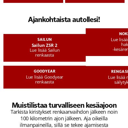
Ajankohtaista autollesi!
NOK
Lue lisä
SAILUN
hak
Sailun ZSR 2
-kesäre
Lue lisää Sailun
renkaasta
GOODYEAR
RENGAS
Lue lisää Goodyear
Lue lisää 
renkaasta
säilyty
Muistilistaa turvalliseen kesäajoon
Tarkista kiristykset renkaanvaihdon jälkeen noin
100 kilometrin ajon jälkeen. Aja oikeilla
ilmanpaineilla, sillä se tekee ajamisesta