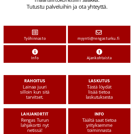
Tutustu palveluihin ja ota yhteyttä.
Työhinnasto
myynti@rengasturku.fi
Info
Ajankohtaista
RAHOITUS
LASKUTUS
Lainaa juuri
Tästä löydät
silloin kun sitä
lisää tietoa
tarvitset.
laskutuksesta
LAHJAKORTIT
INFO
Rengas Turun
Täältä saat tietoa
lahjakortti nyt
yrityksemme
netissä!
toiminnasta