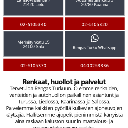
Länsi-Avantintie 7
Automestarinkatu 5
21420 Lieto
20780 Kaarina
02-5105340
02-5105320
Meriniitynkatu 15
24100 Salo
Rengas Turku Whatsapp
02-5105370
0400253336
Renkaat, huollot ja palvelut
Tervetuloa Rengas Turkuun. Olemme renkaiden,
vanteiden ja autohuollon paikallinen asiantuntija
Turussa, Liedossa, Kaarinassa ja Salossa.
Palvelemme kaikkien pyörillä kulkevien ajoneuvojen
käyttäjiä. Hallitsemme ajopelit pienimmistä kärryistä
aina raskaan kaluston suuriin maatalous- ja
maansiirtokoneisiin saakka.