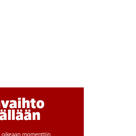
vaihto
sällään
n oikeaan momenttiin