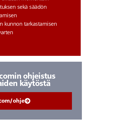
stuksen sekä säädön
tamisen
den kunnon tarkastamisen
varten
icomin ohjeistus
aiden käytöstä
icom/ohje