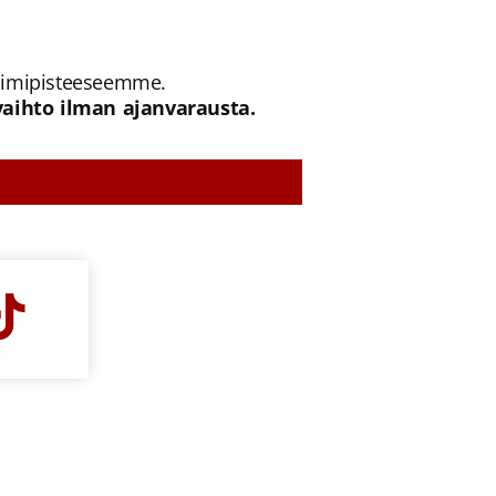
 toimipisteeseemme.
vaihto ilman ajanvarausta.