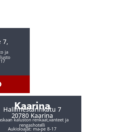
 7,
to ja
alusto
-17
Kaarina
Hallimestarinkatu 7
20780 Kaarina
askaan kaluston renkaat,vanteet ja
rengashotelli
Aukioloajat: ma-pe 8-17