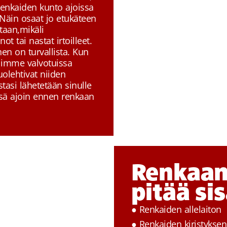
enkaiden kunto ajoissa
Näin osaat jo etukäteen
taan,mikäli
t tai nastat irtoilleet.
inen on turvallista. Kun
llimme valvotuissa
olehtivat niiden
tasi lähetetään sinulle
ssä ajoin ennen renkaan
Renkaan
pitää si
● Renkaiden allelaiton
● Renkaiden kiristykse