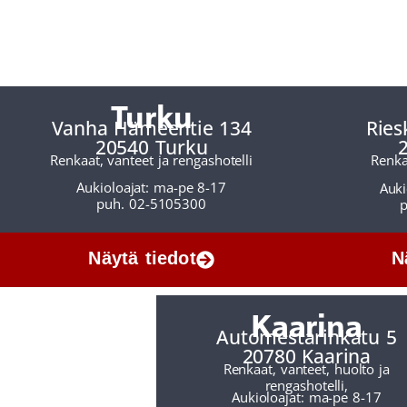
Turku
Vanha Hämeentie 134
Ries
20540 Turku
Renkaat, vanteet ja rengashotelli
Renka
Aukioloajat: ma-pe 8-17
Auki
puh. 02-5105300
p
Näytä tiedot
N
Kaarina
Automestarinkatu 5
20780 Kaarina
Renkaat, vanteet, huolto ja
rengashotelli,
Aukioloajat: ma-pe 8-17