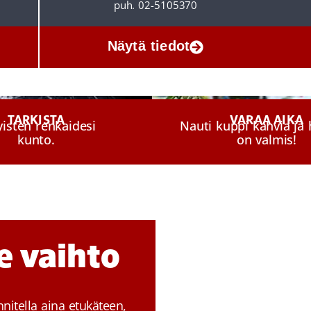
puh. 02-5105370
Näytä tiedot
TARKISTA
VARAA AIKA
yisten renkaidesi
Nauti kuppi kahvia j
kunto.
on valmis!
e vaihto
itella aina etukäteen,