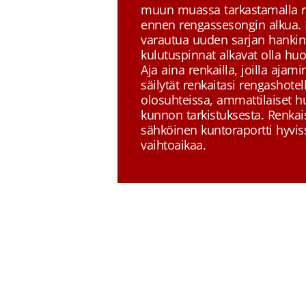
muun muassa tarkastamalla r
ennen rengassesongin alkua. 
varautua uuden sarjan hankin
kulutuspinnat alkavat olla huono
Aja aina renkailla, joilla ajam
säilytät renkaitasi rengashote
olosuhteissa, ammattilaiset hu
kunnon tarkistuksesta. Renkais
sähköinen kuntoraportti hyvi
vaihtoaikaa.