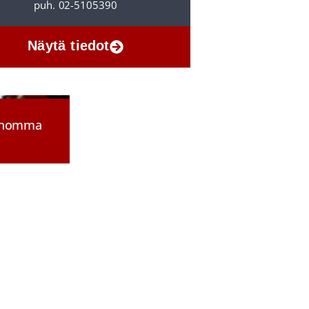
puh. 02-5105390
Näytä tiedot
a homma