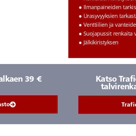
● Ilmanpaineiden tarki
● Urasyvyyksien tarkas
● Venttiilien ja vantei
● Suojapussit renkaita 
● Jälkikiristyksen
alkaen 39 €
Katso Traf
talvirenk
asto
Traf