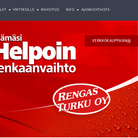
LÄT
YRITYKSILLE
RAHOITUS
INFO
AJANKOHTAISTA
VERKKOKAUPPAAN