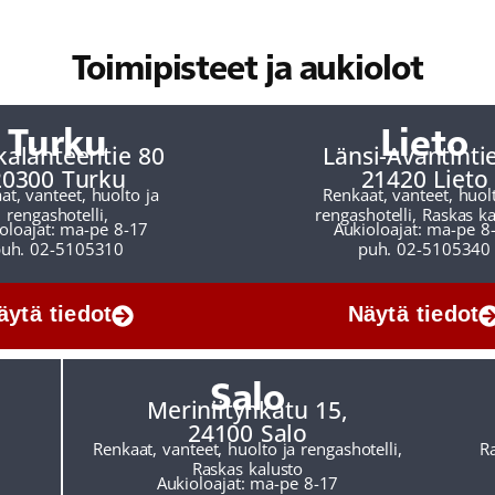
Toimipisteet ja aukiolot
Turku
Lieto
kalähteentie 80
Länsi-Avantintie
20300 Turku
21420 Lieto
at, vanteet, huolto ja
Renkaat, vanteet, huol
rengashotelli,
rengashotelli, Raskas k
oloajat: ma-pe 8-17
Aukioloajat: ma-pe 8
uh. 02-5105310
puh. 02-5105340
äytä tiedot
Näytä tiedot
Salo
Meriniitynkatu 15,
24100 Salo
Renkaat, vanteet, huolto ja rengashotelli,
R
Raskas kalusto
Aukioloajat: ma-pe 8-17