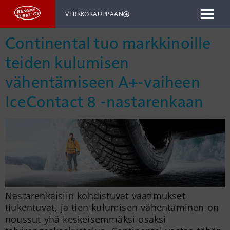
VERKKOKAUPPAAN
Continental tuo markkinoille
teiden kulumisen
vähentämiseen A+-vaiheen
IceContact 8 -nastarenkaan
Nastarenkaisiin kohdistuvat vaatimukset
tiukentuvat, ja tien kulumisen vähentäminen on
noussut yhä keskeisemmäksi osaksi