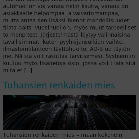
autohuollon voi varata netin kautta, varaus on
asiakkaalle helpompaa ja vaivattomampaa,
mutta antaa sen lisäksi hienot mahdollisuudet
tilata paitsi vuosihuollon, myös muut tarpeelliset
toimenpiteet. Järjestelmästä löytyy valinnaisina
tavallisimmat, kuten pyyhkijänsulkien vaihto,
ilmastointilaitteen täyttöhuolto, AD-Blue täytön
jne. Näistä voit rastittaa tarvitsemasi. Systeemiin
kuuluu myös lisätietoja osio, jossa voit tilata sitä
mitä et […]
Tuhansien renkaiden mies
Tuhansien renkaiden mies – maan kokenein