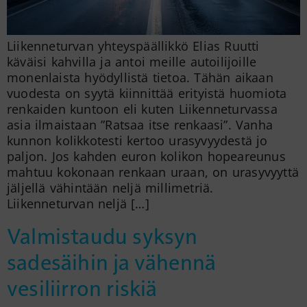
Liikenneturvan yhteyspäällikkö Elias Ruutti
käväisi kahvilla ja antoi meille autoilijoille
monenlaista hyödyllistä tietoa. Tähän aikaan
vuodesta on syytä kiinnittää erityistä huomiota
renkaiden kuntoon eli kuten Liikenneturvassa
asia ilmaistaan ”Ratsaa itse renkaasi”. Vanha
kunnon kolikkotesti kertoo urasyvyydestä jo
paljon. Jos kahden euron kolikon hopeareunus
mahtuu kokonaan renkaan uraan, on urasyvyyttä
jäljellä vähintään neljä millimetriä.
Liikenneturvan neljä […]
Valmistaudu syksyn
sadesäihin ja vähennä
vesiliirron riskiä