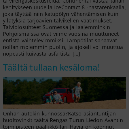
talvirengaskeskustelua. Continental vastaa tähän
kehitykseen uudella IceContact 8 -nastarenkaalla,
joka täyttää niin katupölyn vähentämisen kuin
yllätyksiä tarjoavien talvikelien vaatimukset.
Talviolosuhteet Suomessa ja laajemminkin
Pohjoismaissa ovat viime vuosina muuttuneet
entistä vaihtelevimmiksi. Lämpötilat sahaavat
nollan molemmin puolin, ja ajokeli voi muuttua
nopeasti kuivasta asfaltista […]
Täältä tullaan kesäloma!
Onhan autokin kunnossa?Katso asiantuntijan
huoltovinkit täältä Rengas Turun Liedon Avantin
toimipisteen päällikkö Jari Havia on koonnut