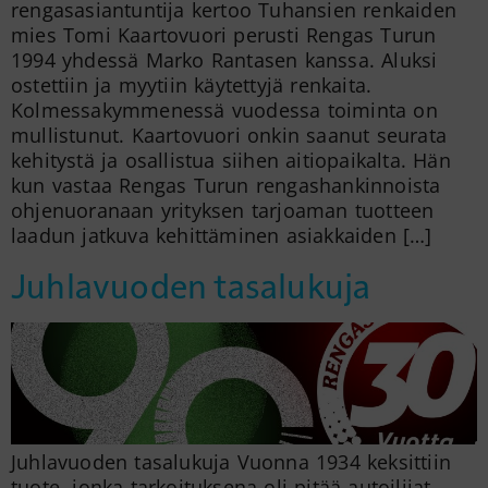
rengasasiantuntija kertoo Tuhansien renkaiden
mies Tomi Kaartovuori perusti Rengas Turun
1994 yhdessä Marko Rantasen kanssa. Aluksi
ostettiin ja myytiin käytettyjä renkaita.
Kolmessakymmenessä vuodessa toiminta on
mullistunut. Kaartovuori onkin saanut seurata
kehitystä ja osallistua siihen aitiopaikalta. Hän
kun vastaa Rengas Turun rengashankinnoista
ohjenuoranaan yrityksen tarjoaman tuotteen
laadun jatkuva kehittäminen asiakkaiden […]
Juhlavuoden tasalukuja
Juhlavuoden tasalukuja Vuonna 1934 keksittiin
tuote, jonka tarkoituksena oli pitää autoilijat