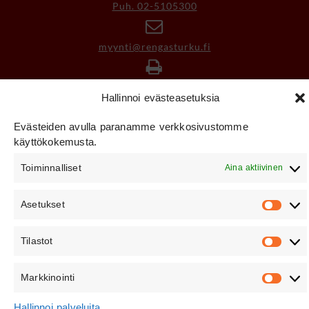
Puh. 02-5105300
myynti@rengasturku.fi
Laskutusosoitetiedot
Hallinnoi evästeasetuksia
Evästeiden avulla paranamme verkkosivustomme
Tietosuojaseloste
käyttökokemusta.
Toiminnalliset
Aina aktiivinen
Asetukset
Tilastot
Copyright Rengas Turku 2026
Markkinointi
Hallinnoi palveluita