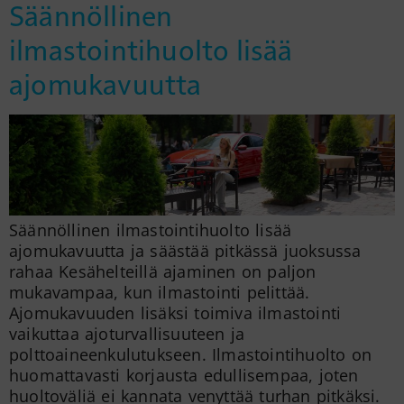
Säännöllinen
ilmastointihuolto lisää
ajomukavuutta
Säännöllinen ilmastointihuolto lisää
ajomukavuutta ja säästää pitkässä juoksussa
rahaa Kesähelteillä ajaminen on paljon
mukavampaa, kun ilmastointi pelittää.
Ajomukavuuden lisäksi toimiva ilmastointi
vaikuttaa ajoturvallisuuteen ja
polttoaineenkulutukseen. Ilmastointihuolto on
huomattavasti korjausta edullisempaa, joten
huoltoväliä ei kannata venyttää turhan pitkäksi.