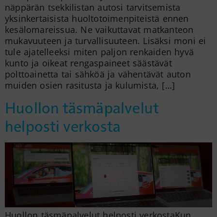
näppärän tsekkilistan autosi tarvitsemista
yksinkertaisista huoltotoimenpiteistä ennen
kesälomareissua. Ne vaikuttavat matkanteon
mukavuuteen ja turvallisuuteen. Lisäksi moni ei
tule ajatelleeksi miten paljon renkaiden hyvä
kunto ja oikeat rengaspaineet säästävät
polttoainetta tai sähköä ja vähentävät auton
muiden osien rasitusta ja kulumista, […]
Huollon täsmäpalvelut
helposti verkosta
Huollon täsmäpalvelut helposti verkostaKun