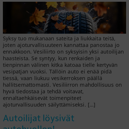
Syksy tuo mukanaan sateita ja liukkaita teitä,
joten ajoturvallisuuteen kannattaa panostaa jo
ennakkoon. Vesiliirto on syksyisin yksi autoilijan
haasteista. Se syntyy, kun renkaiden ja
tienpinnan välinen kitka katoaa tielle kertyvän
vesipatjan vuoksi. Tällöin auto ei enää pidä
tiessä, vaan liukuu vesikerroksen päällä
hallitsemattomasti. Vesiliirron mahdollisuus on
hyvä tiedostaa ja tehdä voitavat,
ennaltaehkäisevät toimenpiteet
ajoturvallisuuden säilyttämiseksi. […]
Autoilijat löysivät
autohuollon!